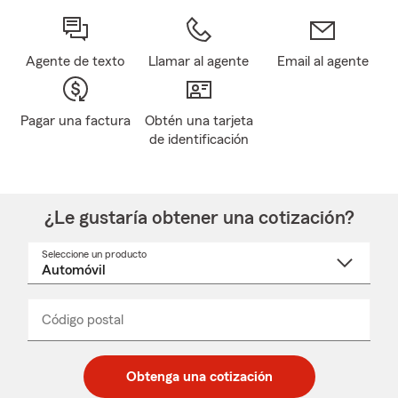
Agente de texto
Llamar al agente
Email al agente
Pagar una factura
Obtén una tarjeta
de identificación
¿Le gustaría obtener una cotización?
Seleccione un producto
Seleccione
un
nombre
de
producto
del
Código postal
Ingresa
Ingresa
_____
menú
un
un
desplegable
código
código
postal
postal
Obtenga una cotización
de
de