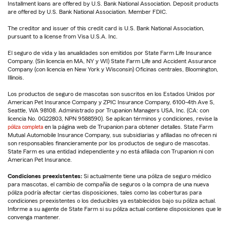
Installment loans are offered by U.S. Bank National Association. Deposit products
are offered by U.S. Bank National Association. Member FDIC.
The creditor and issuer of this credit card is U.S. Bank National Association,
pursuant to a license from Visa U.S.A. Inc.
El seguro de vida y las anualidades son emitidos por State Farm Life Insurance
Company. (Sin licencia en MA, NY y WI) State Farm Life and Accident Assurance
Company (con licencia en New York y Wisconsin) Oficinas centrales, Bloomington,
Illinois.
Los productos de seguro de mascotas son suscritos en los Estados Unidos por
American Pet Insurance Company y ZPIC Insurance Company, 6100-4th Ave S,
Seattle, WA 98108. Administrado por Trupanion Managers USA, Inc. (CA: con
licencia No. 0G22803, NPN 9588590). Se aplican términos y condiciones, revise la
póliza completa
en la página web de Trupanion para obtener detalles. State Farm
Mutual Automobile Insurance Company, sus subsidiarias y afiliadas no ofrecen ni
son responsables financieramente por los productos de seguro de mascotas.
State Farm es una entidad independiente y no está afiliada con Trupanion ni con
American Pet Insurance.
Condiciones preexistentes:
Si actualmente tiene una póliza de seguro médico
para mascotas, el cambio de compañía de seguros o la compra de una nueva
póliza podría afectar ciertas disposiciones, tales como las coberturas para
condiciones preexistentes o los deducibles ya establecidos bajo su póliza actual.
Informe a su agente de State Farm si su póliza actual contiene disposiciones que le
convenga mantener.