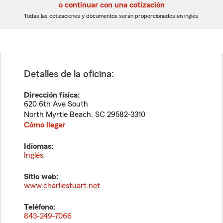
5
5
o continuar con una cotización
dígitos
dígitos
Todas las cotizaciones y documentos serán proporcionados en inglés.
Detalles de la oficina:
Dirección física:
620 6th Ave South
North Myrtle Beach
,
SC
29582-3310
Cómo llegar
Idiomas:
Inglés
Sitio web:
www.charliestuart.net
Teléfono:
843-249-7066