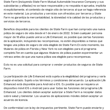
State Farm (incluyendo State Farm Mutual Automobile Insurance Company y sus
subsidiarias y afiliadas) no se hace responsable y no respalda ni aprueba, implícita
ni explícitamente, el contenido de ningún sitio de terceros al que se haga referencia
en este material. Los productos y servicios son ofrecidos por terceros y State
Farm no garantiza la mercantabilidad, la idoneidad ni la calidad de los productos y
servicios de terceros.
Beneficio disponible para los clientes de State Farm que han comprado una nueva
póliza de seguro de vida desde el 1 de enero de 2022. Si bien cualquier persona
mayor de 18 años puede unirse a Life Enhanced, es posible que ciertas funciones
de la aplicación, incluyendo las recompensas, no estén disponibles a menos que
tengas una póliza de seguro de vida elegible de State Farm.En este momento, los
titulares de póliza en Florida y New York no son elegibles para el programa
completo.Ten en cuenta que algunos titulares de póliza pueden experimentar un
retraso antes de que una nueva póliza sea elegible para recompensas.
Esto no es una solicitud para comprar o vender productos de seguros de State
Farm.
La participación de Life Enhanced está sujeta a la elegibilidad del programa y varía
según el estado. Sujeto a los términos y condiciones del acuerdo. La aplicación Life
Enhanced está disponible para Android e iOS. Es posible que se requiera un
dispositivo móvil iOS o Android para usar todas las funciones del programa Life
Enhanced. Los clientes deben aceptar autorizar a State Farm a recopilar datos
sobre salud y bienestar. Los usuarios de aplicaciones móviles deben aceptar un
acuerdo de licencia.
De conformidad con la ley de impuestos pertinente, State Farm puede enviarte y