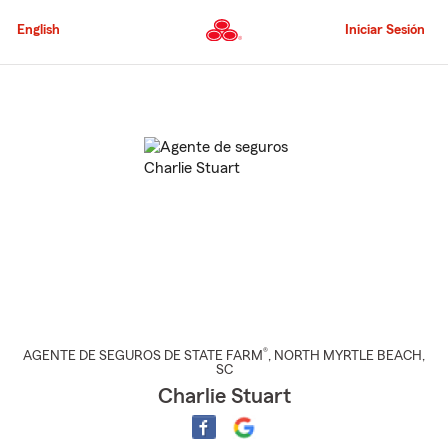
Pasar
al
English
Iniciar Sesión
contenido
principal
Comienzo
del
contenido
principal
®
AGENTE DE SEGUROS DE STATE FARM
,
NORTH MYRTLE BEACH
,
SC
Charlie Stuart